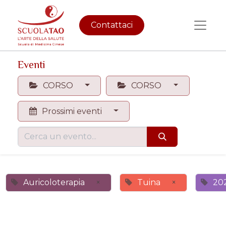
Contattaci
Eventi
CORSO
CORSO
Prossimi eventi
Auricoloterapia
×
Tuina
×
20