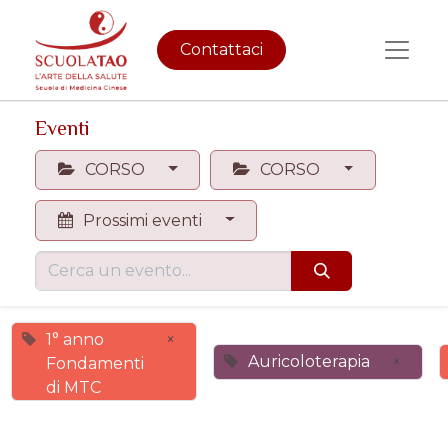
Contattaci
Eventi
CORSO
CORSO
Prossimi eventi
1° anno
×
Auricoloterapia
×
Fondamenti
di MTC