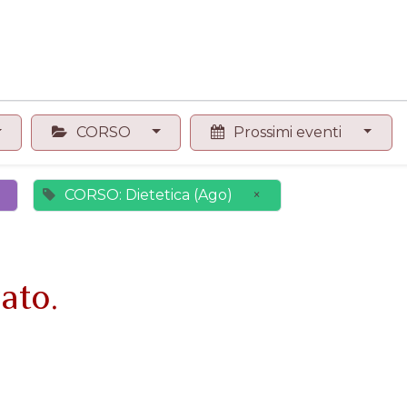
0
Contattaci
Negozio
CORSO
Prossimi eventi
CORSO: Dietetica (Ago)
×
ato.