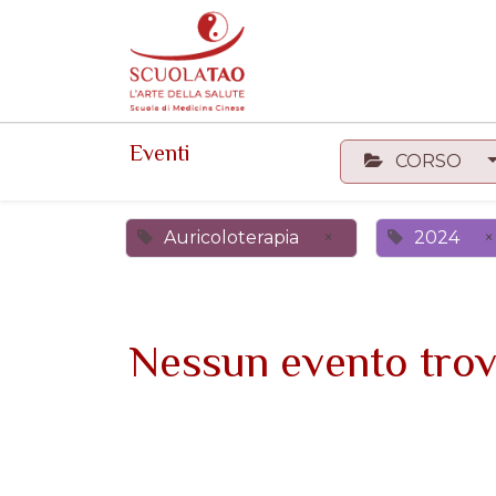
Events
Forum
Corsi
Eventi
CORSO
Auricoloterapia
×
2024
×
Nessun evento trov