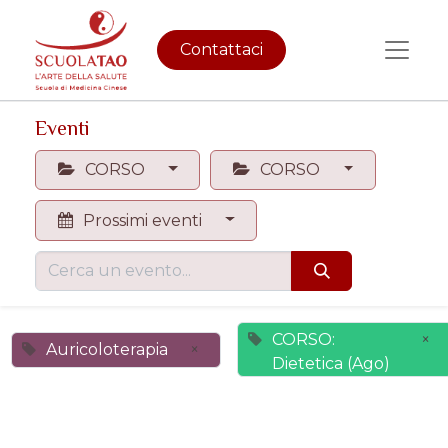
Contattaci
Eventi
CORSO
CORSO
Prossimi eventi
CORSO:
×
Auricoloterapia
×
Dietetica (Ago)