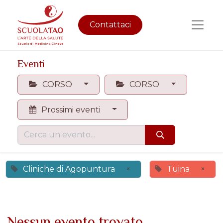
Contattaci
Eventi
CORSO
CORSO
Prossimi eventi
Cliniche di Agopuntura
×
Tuina
×
Nessun evento trovato.