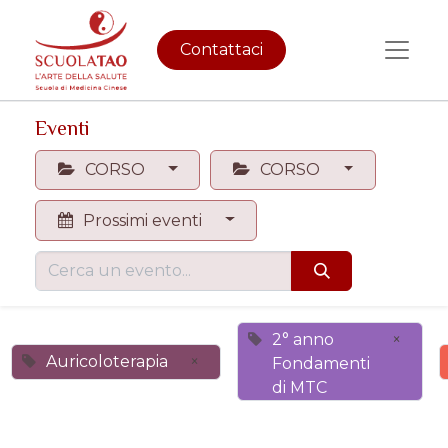
Contattaci
Eventi
CORSO
CORSO
Prossimi eventi
2° anno
×
Auricoloterapia
×
Fondamenti
di MTC