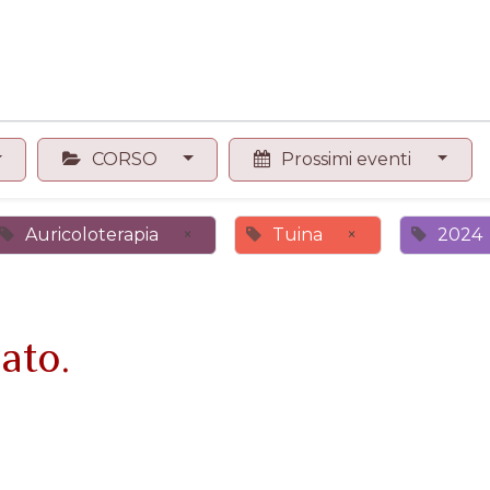
0
Contattaci
Negozio
CORSO
Prossimi eventi
Auricoloterapia
×
Tuina
×
2024
ato.