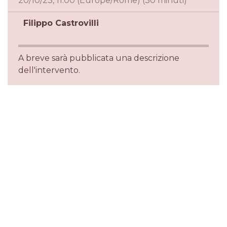
20/10/23, 11:00
(
Europe/Rome
) (
30 minuti
)
Filippo Castrovilli
A breve sarà pubblicata una descrizione
dell'intervento.