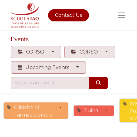
Contact Us
Events
CORSO
CORSO
Upcoming Events
M
Cliniche di
×
Tuina
×
Fo
Farmacoterapia
pr