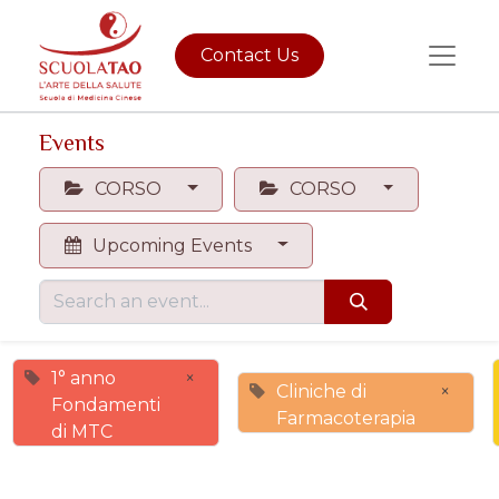
Contact Us
Events
CORSO
CORSO
Upcoming Events
1° anno
×
Cliniche di
×
Fondamenti
Farmacoterapia
di MTC