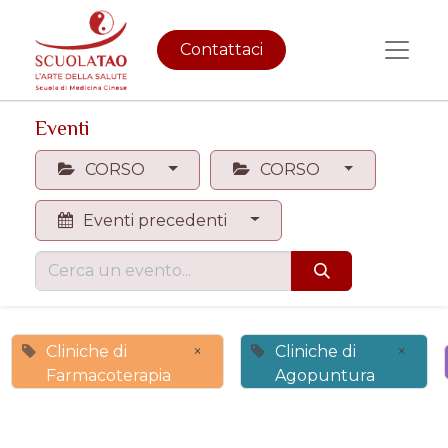
Contattaci
Eventi
CORSO
CORSO
Eventi precedenti
Cliniche di
×
Cliniche di
×
Farmacoterapia
Agopuntura