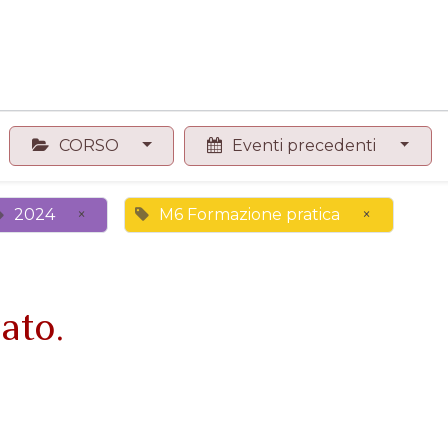
0
Contattaci
Negozio
CORSO
Eventi precedenti
2024
×
M6 Formazione pratica
×
ato.