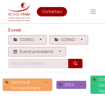
Contattaci
Eventi
CORSO
CORSO
Eventi precedenti
CO
Cliniche di
×
2024
×
Die
Farmacoterapia
(Ag