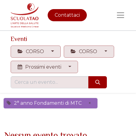
Contattaci
Eventi
CORSO
CORSO
Prossimi eventi
2° anno Fondamenti di MTC
×
Nessun evento trovato.