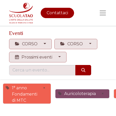
Contattaci
Eventi
CORSO
CORSO
Prossimi eventi
1° anno
×
Auricoloterapia
×
Fondamenti
di MTC