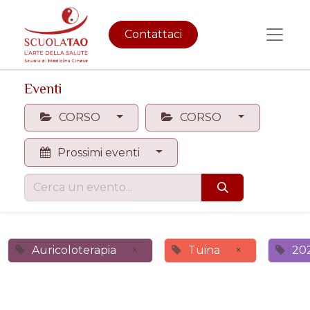
Contattaci
Eventi
CORSO
CORSO
Prossimi eventi
Auricoloterapia
×
Tuina
×
20