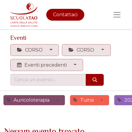
Contattaci
Eventi
CORSO
CORSO
Eventi precedenti
Auricoloterapia
×
Tuina
×
20
Nessun evento trovato.