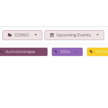
0
Contact us
Shop
CORSO
Upcoming Events
Auricoloterapia
×
2024
×
M6 For