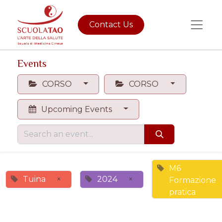
Contact Us
Events
CORSO
CORSO
Upcoming Events
M6
Tuina
×
2024
×
Formazione
pratica