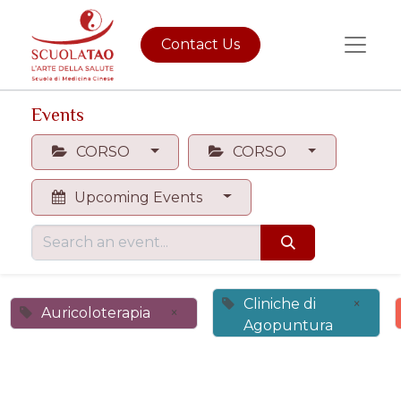
Contact Us
Events
CORSO
CORSO
Upcoming Events
Cliniche di
×
Auricoloterapia
×
Agopuntura