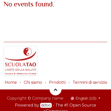
No events found.
Home
•
Chi siamo
•
Prodotti
•
Termini di servizio
Copyright © Company name
English (US)
Powered by
- The #1
Open Source