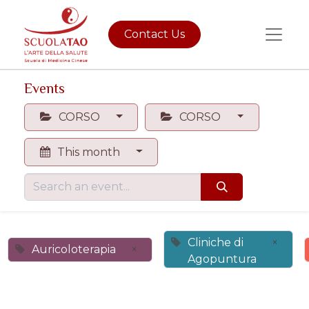
Contact Us
Events
CORSO
CORSO
This month
Cliniche di
×
Auricoloterapia
×
Agopuntura