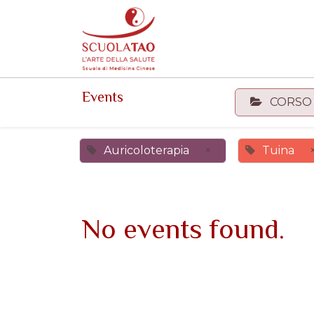
Events
Forum
Corsi
Events
CORS
Auricoloterapia
×
Tuina
No events found.