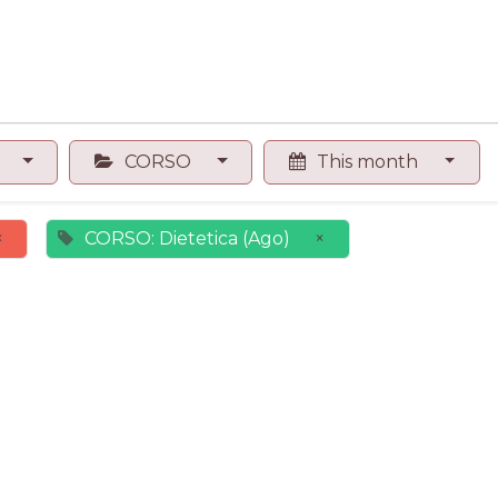
0
Contact us
Shop
O
CORSO
This month
×
CORSO: Dietetica (Ago)
×