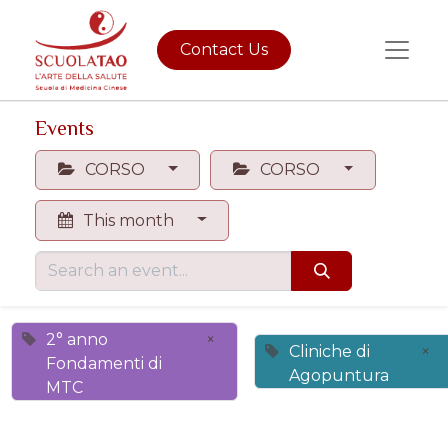
Contact Us
Events
CORSO
CORSO
This month
2° anno
×
Cliniche di
×
Fondamenti di
Agopuntura
MTC