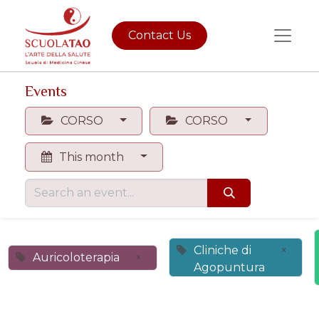
Contact Us
Events
CORSO
CORSO
This month
Cliniche di
×
Auricoloterapia
×
Agopuntura