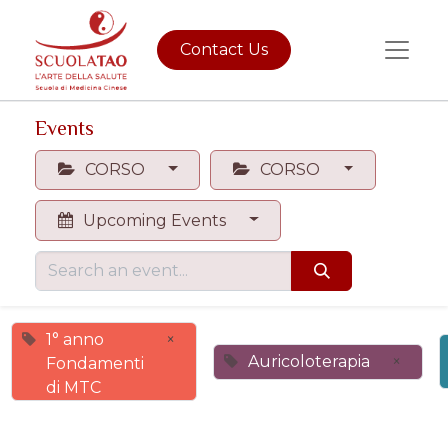
Contact Us
Events
CORSO
CORSO
Upcoming Events
1° anno
×
Auricoloterapia
×
Fondamenti
di MTC