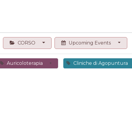
0
Contact us
Shop
CORSO
Upcoming Events
Auricoloterapia
×
Cliniche di Agopuntura