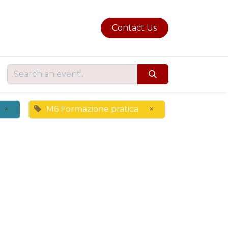
Contact Us
×
M6 Formazione pratica
×