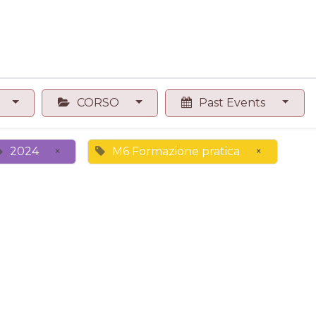
0
Contact us
Shop
CORSO
Past Events
2024
×
M6 Formazione pratica
×