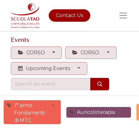
Contact Us
Events
CORSO
CORSO
Upcoming Events
1° anno
×
Auricoloterapia
×
Fondamenti
di MTC