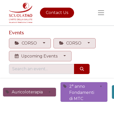
Contact Us
Events
CORSO
CORSO
Upcoming Events
2° anno
×
Auricoloterapia
×
Fondamenti
di MTC