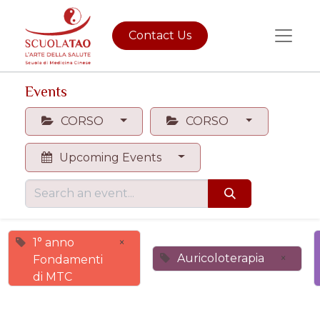
Contact Us
Events
CORSO
CORSO
Upcoming Events
1° anno
×
Auricoloterapia
×
Fondamenti
di MTC