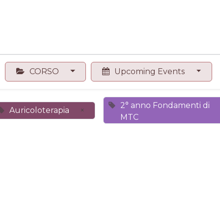
0
Contact us
Shop
CORSO
Upcoming Events
2° anno Fondamenti di
Auricoloterapia
×
MTC