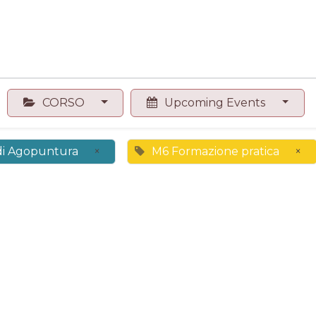
0
Contact us
Shop
CORSO
Upcoming Events
 di Agopuntura
×
M6 Formazione pratica
×