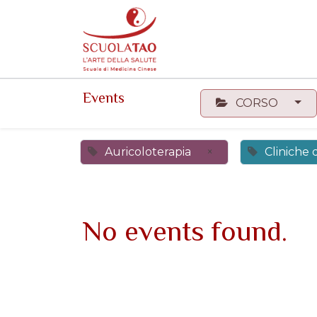
Events
Forum
Corsi
Events
CORSO
Auricoloterapia
×
Cliniche
No events found.