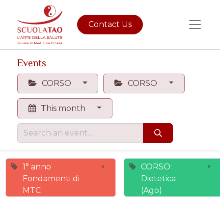
Contact Us
Events
CORSO
CORSO
This month
1° anno
×
CORSO:
×
Fondamenti di
Dietetica
MTC
(Ago)