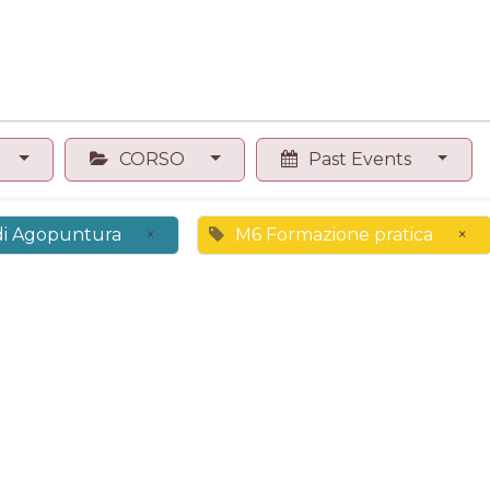
0
Contact us
Shop
CORSO
Past Events
 di Agopuntura
×
M6 Formazione pratica
×