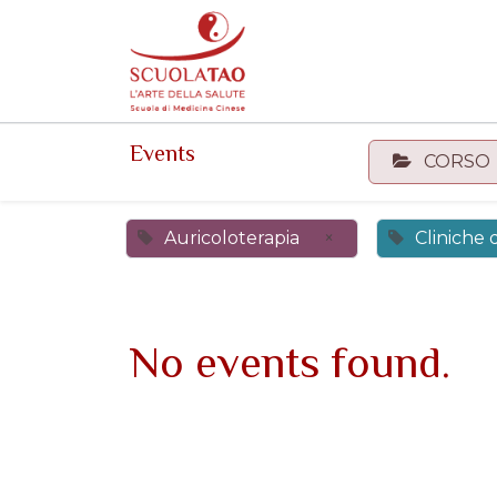
Events
Forum
Corsi
Events
CORSO
Auricoloterapia
×
Cliniche
No events found.