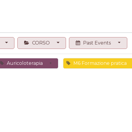
0
Contact us
Shop
CORSO
Past Events
Auricoloterapia
×
M6 Formazione pratica