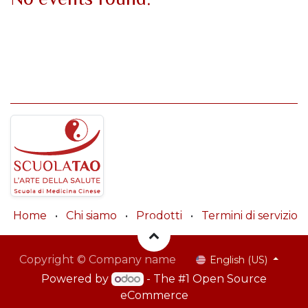
Home
•
Chi siamo
•
Prodotti
•
Termini di servizio
Copyright © Company name
English (US)
Powered by
- The #1
Open Source
eCommerce