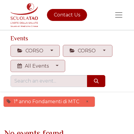
Contact Us
Events
CORSO
CORSO
All Events
1° anno Fondamenti di MTC
×
No events found.